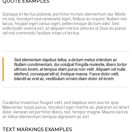
QUOTE EXAMPLES
Quisque et lectus pulvinar, porttitor mi non, elementum dui. Morbi
mi nisl, tincidunt sed venenatis eget, finibus eu mauris. Nullam nisi
lacus, feugiat eget varius eget, pellentesque dictum odio. Sed
sollicitudin viverra est, at aliquam metus ultrices id. Duis eu purus
vel nisl commodo facilisis vitae ut lectus.
Sed elementum dapibus tellus, a dictum metus interdum ac.
Nullam condimentum, dui volutpat fringilla molestie, libero tortor
ultrices lorem, at tempus diam purus non velit. Aliquam vel nulla
eleifend, consequat elit id, tristique massa. Fusce dolor velit,
blandit ac erat ac, vestibulum ornare diam dolor sit lorem.
Curabitur maximus feugiat velit, sed dapibus sem auctor quis.
Maecenas turpis purus, tincidunt eget mattis ac, placerat sit amet
dolor. Aenean vel porttitor libero, nec tempor magna. Mauris sed ex
at tellus elementum tempus dignissim ac est.
TEXT MARKINGS EXAMPLES