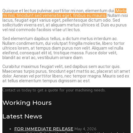
Quisque et lectus pulvinar, porttitor mi non, elementum dui.
Morbi
mi nisl, tincidunt sed venenatis eget, finibus eu mauris.
Nullam nisi
lacus, feugiat eget varius eget, pellentesque dictum odio. Sed
sollicitudin viverra est, at aliquam metus ultrices id. Duis eu purus
vel nisl commodo facilisis vitae ut lectus.
Sed elementum dapibus tellus, a dictum metus interdum ac.
Nullam condimentum, dui volutpat fringilla molestie, libero tortor
ultrices lorem, at tempus diam purus non velit. Aliquam vel nulla
eleifend, consequat elit id, tristique massa. Fusce dolor velit,
blandit ac erat ac, vestibulum ornare diam.
Curabitur maximus feugiat velit, sed dapibus sem auctor quis.
Maecenas turpis purus, tincidunt eget mattis ac, placerat sit amet
dolor. Aenean vel porttitor libero, nec tempor magna. Mauris sed ex
at tellus elementum tempus dignissim ac est.
Contact us today to get a quote for your machining needs.
Working Hours
Latest News
FOR IMMEDIATE RELEASE
May 4, 2026