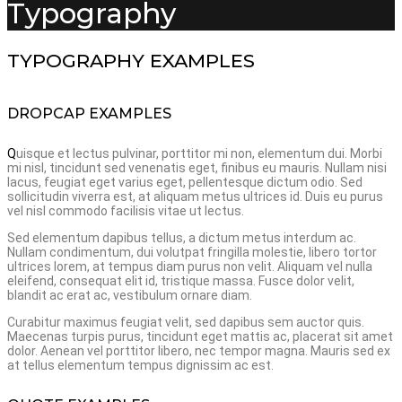
Typography
TYPOGRAPHY EXAMPLES
DROPCAP EXAMPLES
Q
uisque et lectus pulvinar, porttitor mi non, elementum dui. Morbi
mi nisl, tincidunt sed venenatis eget, finibus eu mauris. Nullam nisi
lacus, feugiat eget varius eget, pellentesque dictum odio. Sed
sollicitudin viverra est, at aliquam metus ultrices id. Duis eu purus
vel nisl commodo facilisis vitae ut lectus.
Sed elementum dapibus tellus, a dictum metus interdum ac.
Nullam condimentum, dui volutpat fringilla molestie, libero tortor
ultrices lorem, at tempus diam purus non velit. Aliquam vel nulla
eleifend, consequat elit id, tristique massa. Fusce dolor velit,
blandit ac erat ac, vestibulum ornare diam.
Curabitur maximus feugiat velit, sed dapibus sem auctor quis.
Maecenas turpis purus, tincidunt eget mattis ac, placerat sit amet
dolor. Aenean vel porttitor libero, nec tempor magna. Mauris sed ex
at tellus elementum tempus dignissim ac est.